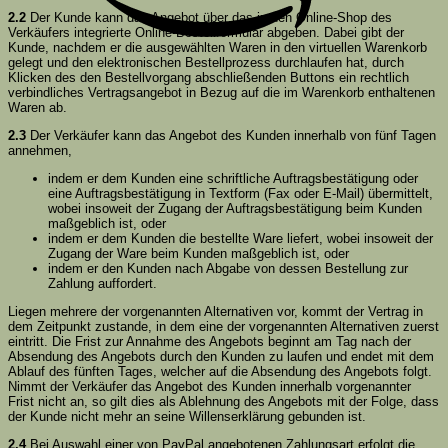
2.2
Der Kunde kann das Angebot über das in den Online-Shop des
Verkäufers integrierte Online-Bestellformular abgeben. Dabei gibt der
Kunde, nachdem er die ausgewählten Waren in den virtuellen Warenkorb
gelegt und den elektronischen Bestellprozess durchlaufen hat, durch
Klicken des den Bestellvorgang abschließenden Buttons ein rechtlich
verbindliches Vertragsangebot in Bezug auf die im Warenkorb enthaltenen
Waren ab.
2.3
Der Verkäufer kann das Angebot des Kunden innerhalb von fünf Tagen
annehmen,
indem er dem Kunden eine schriftliche Auftragsbestätigung oder
eine Auftragsbestätigung in Textform (Fax oder E-Mail) übermittelt,
wobei insoweit der Zugang der Auftragsbestätigung beim Kunden
maßgeblich ist, oder
indem er dem Kunden die bestellte Ware liefert, wobei insoweit der
Zugang der Ware beim Kunden maßgeblich ist, oder
indem er den Kunden nach Abgabe von dessen Bestellung zur
Zahlung auffordert.
Liegen mehrere der vorgenannten Alternativen vor, kommt der Vertrag in
dem Zeitpunkt zustande, in dem eine der vorgenannten Alternativen zuerst
eintritt. Die Frist zur Annahme des Angebots beginnt am Tag nach der
Absendung des Angebots durch den Kunden zu laufen und endet mit dem
Ablauf des fünften Tages, welcher auf die Absendung des Angebots folgt.
Nimmt der Verkäufer das Angebot des Kunden innerhalb vorgenannter
Frist nicht an, so gilt dies als Ablehnung des Angebots mit der Folge, dass
der Kunde nicht mehr an seine Willenserklärung gebunden ist.
2.4
Bei Auswahl einer von PayPal angebotenen Zahlungsart erfolgt die