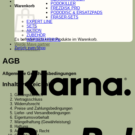
PODOKILLER
Warenkorb
FREZDISK PRO
PODODISC & ERSATZPADS
FRÄSER-SETS
EXPERT LINE
SETS
AKTION
ZUBEHÖR
Es befinden sich keine Produkte im Warenkorb.
WERBEMATERIAL
Werde Mave partner
Zurück zum Shop
BESTSELLER
K
AGB
Allgemeine Geschäftsbedingungen
Inhaltsverzeichnis
Geltungsbereich
Vertragsschluss
Widerrufsrecht
Preise und Zahlungsbedingungen
Liefer- und Versandbedingungen
P
Eigentumsvorbehalt
Mängelhaftung (Gewährleistung)
Haftung
Anwendbares Recht