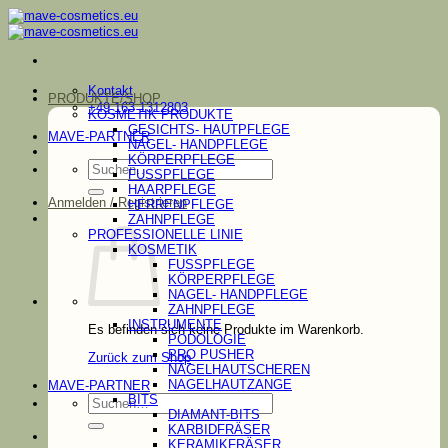
Zum
Inhalt
springen
Kontakt
PRODUKTE/SHOP
+49 163 1312803
KOSMETIK PRODUKTE
GESICHTS- HAUTPFLEGE
MAVE-PARTNER
NAGEL- HANDPFLEGE
KÖRPERPFLEGE
Suchen
FUSSPFLEGE
nach:
HAARPFLEGE
Anmelden / Registrieren
HERRENPFLEGE
ZAHNPFLEGE
PROFESSIONELLE LINIE
KOSMETIK
FUSSPFLEGE
KÖRPERPFLEGE
NAGEL- HANDPFLEGE
ZAHNPFLEGE
INSTRUMENTE
Es befinden sich keine Produkte im Warenkorb.
PODOLOGIE
PRO PUSHER
Zurück zum Shop
NAGELHAUTSCHEREN
NAGELHAUTZANGE
MAVE-PARTNER
Suchen
BITS
nach:
DIAMANT-BITS
KARBIDFRÄSER
KERAMIKFRÄSER