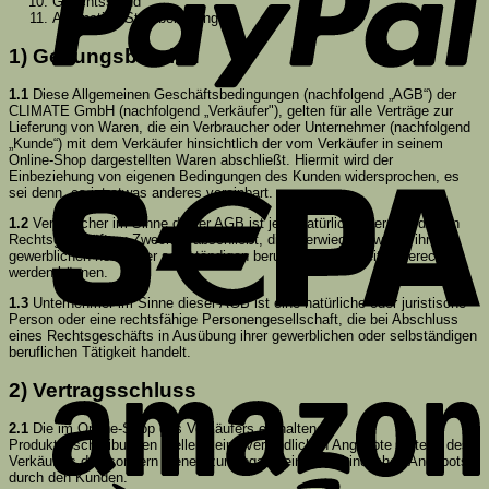
Gerichtsstand
Alternative Streitbeilegung
1) Geltungsbereich
1.1
Diese Allgemeinen Geschäftsbedingungen (nachfolgend „AGB“) der
CLIMATE GmbH (nachfolgend „Verkäufer"), gelten für alle Verträge zur
Lieferung von Waren, die ein Verbraucher oder Unternehmer (nachfolgend
„Kunde“) mit dem Verkäufer hinsichtlich der vom Verkäufer in seinem
S
Online-Shop dargestellten Waren abschließt. Hiermit wird der
Einbeziehung von eigenen Bedingungen des Kunden widersprochen, es
sei denn, es ist etwas anderes vereinbart.
1.2
Verbraucher im Sinne dieser AGB ist jede natürliche Person, die ein
Rechtsgeschäft zu Zwecken abschließt, die überwiegend weder ihrer
gewerblichen noch ihrer selbständigen beruflichen Tätigkeit zugerechnet
werden können.
1.3
Unternehmer im Sinne dieser AGB ist eine natürliche oder juristische
Person oder eine rechtsfähige Personengesellschaft, die bei Abschluss
eines Rechtsgeschäfts in Ausübung ihrer gewerblichen oder selbständigen
beruflichen Tätigkeit handelt.
A
2) Vertragsschluss
2.1
Die im Online-Shop des Verkäufers enthaltenen
Produktbeschreibungen stellen keine verbindlichen Angebote seitens des
Verkäufers dar, sondern dienen zur Abgabe eines verbindlichen Angebots
durch den Kunden.