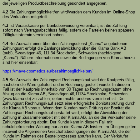
der jeweiligen Produktbeschreibung gesondert angegeben.
4.2
Die Zahlungsmöglichkeit/en wird/werden dem Kunden im Online-Shop
des Verkäufers mitgeteilt.
4.3
Ist Vorauskasse per Banküberweisung vereinbart, ist die Zahlung
sofort nach Vertragsabschluss fällig, sofern die Parteien keinen späteren
Fälligkeitstermin vereinbart haben.
4.4
Bei Auswahl einer über den Zahlungsdienst „Klarna" angebotenen
Zahlungsart erfolgt die Zahlungsabwicklung über die Klarna Bank AB
(publ), Sveavägen 46, 111 34 Stockholm, Schweden (nachfolgend
„Klarna“). Nähere Informationen sowie die Bedingungen von Klarna hierzu
sind hier einsehbar:
https://mave-cosmetics.eu
/bezahlmoeglichkeiten
/
4.5
Bei Auswahl der Zahlungsart Rechnungskauf wird der Kaufpreis fällig,
nachdem die Ware geliefert und in Rechnung gestellt wurde. In diesem
Fall ist der Kaufpreis innerhalb von 30 Tagen ab Rechnungsdatum ohne
Abzug an die Klarna AB, Sveavägen 46,11134 Stockholm, Schweden
(www.klarna.de) zu zahlen, sofern nichts anderes vereinbart ist. Die
Zahlungsart Rechnungskauf setzt eine erfolgreiche Bonitätsprüfung durch
die Klarna AB voraus. Wenn dem Kunden nach Prüfung der Bonität die
Zahlungsart Rechnungskauf gestattet wird, erfolgt die Abwicklung der
Zahlung in Zusammenarbeit mit der Klarna AB, an die der Verkäufer seine
Zahlungsforderung abtritt. Der Kunde kann in diesem Fall mit
schuldbefreiender Wirkung nur an die Klarna AB leisten. Im Übrigen gelten
insoweit die Allgemeinen Geschäftsbedingungen der Klarna AB, die der
Kunde im Rahmen des Bestellprozesses abrufen kann. Der Verkäufer