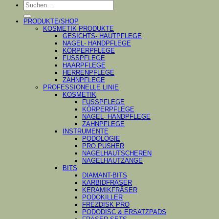
Suchen
S
nach:
A
PRODUKTE/SHOP
KOSMETIK PRODUKTE
GESICHTS- HAUTPFLEGE
NAGEL- HANDPFLEGE
KÖRPERPFLEGE
FUSSPFLEGE
HAARPFLEGE
HERRENPFLEGE
ZAHNPFLEGE
PROFESSIONELLE LINIE
KOSMETIK
FUSSPFLEGE
KÖRPERPFLEGE
NAGEL- HANDPFLEGE
ZAHNPFLEGE
INSTRUMENTE
PODOLOGIE
PRO PUSHER
NAGELHAUTSCHEREN
NAGELHAUTZANGE
BITS
DIAMANT-BITS
KARBIDFRÄSER
KERAMIKFRÄSER
PODOKILLER
FREZDISK PRO
PODODISC & ERSATZPADS