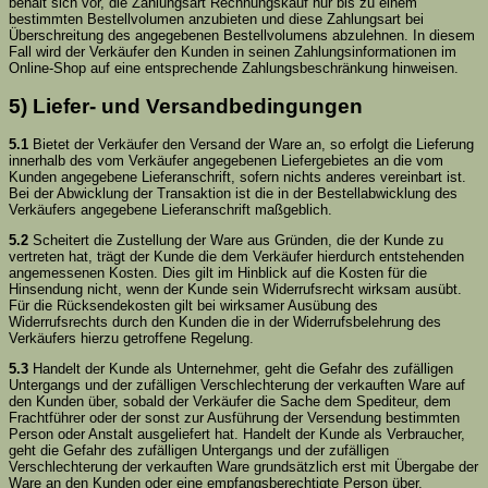
behält sich vor, die Zahlungsart Rechnungskauf nur bis zu einem
bestimmten Bestellvolumen anzubieten und diese Zahlungsart bei
Überschreitung des angegebenen Bestellvolumens abzulehnen. In diesem
Fall wird der Verkäufer den Kunden in seinen Zahlungsinformationen im
Online-Shop auf eine entsprechende Zahlungsbeschränkung hinweisen.
5) Liefer- und Versandbedingungen
5.1
Bietet der Verkäufer den Versand der Ware an, so erfolgt die Lieferung
innerhalb des vom Verkäufer angegebenen Liefergebietes an die vom
Kunden angegebene Lieferanschrift, sofern nichts anderes vereinbart ist.
Bei der Abwicklung der Transaktion ist die in der Bestellabwicklung des
Verkäufers angegebene Lieferanschrift maßgeblich.
5.2
Scheitert die Zustellung der Ware aus Gründen, die der Kunde zu
vertreten hat, trägt der Kunde die dem Verkäufer hierdurch entstehenden
angemessenen Kosten. Dies gilt im Hinblick auf die Kosten für die
Hinsendung nicht, wenn der Kunde sein Widerrufsrecht wirksam ausübt.
Für die Rücksendekosten gilt bei wirksamer Ausübung des
Widerrufsrechts durch den Kunden die in der Widerrufsbelehrung des
Verkäufers hierzu getroffene Regelung.
5.3
Handelt der Kunde als Unternehmer, geht die Gefahr des zufälligen
Untergangs und der zufälligen Verschlechterung der verkauften Ware auf
den Kunden über, sobald der Verkäufer die Sache dem Spediteur, dem
Frachtführer oder der sonst zur Ausführung der Versendung bestimmten
Person oder Anstalt ausgeliefert hat. Handelt der Kunde als Verbraucher,
geht die Gefahr des zufälligen Untergangs und der zufälligen
Verschlechterung der verkauften Ware grundsätzlich erst mit Übergabe der
Ware an den Kunden oder eine empfangsberechtigte Person über.