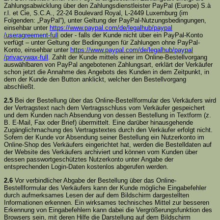
Zahlungsabwicklung über den Zahlungsdienstleister PayPal (Europe) S.à
r.l. et Cie, S.C.A., 22-24 Boulevard Royal, L-2449 Luxemburg (im
Folgenden: „PayPal“), unter Geltung der PayPal-Nutzungsbedingungen,
einsehbar unter
https://www.paypal.com
/de
/legalhub
/paypal
/useragreement-full
oder - falls der Kunde nicht über ein PayPal-Konto
verfügt – unter Geltung der Bedingungen für Zahlungen ohne PayPal-
Konto, einsehbar unter
https://www.paypal.com
/de
/legalhub
/paypal
/privacywax-full
. Zahlt der Kunde mittels einer im Online-Bestellvorgang
auswählbaren von PayPal angebotenen Zahlungsart, erklärt der Verkäufer
schon jetzt die Annahme des Angebots des Kunden in dem Zeitpunkt, in
dem der Kunde den Button anklickt, welcher den Bestellvorgang
abschließt.
2.5
Bei der Bestellung über das Online-Bestellformular des Verkäufers wird
der Vertragstext nach dem Vertragsschluss vom Verkäufer gespeichert
und dem Kunden nach Absendung von dessen Bestellung in Textform (z.
B. E-Mail, Fax oder Brief) übermittelt. Eine darüber hinausgehende
Zugänglichmachung des Vertragstextes durch den Verkäufer erfolgt nicht.
Sofern der Kunde vor Absendung seiner Bestellung ein Nutzerkonto im
Online-Shop des Verkäufers eingerichtet hat, werden die Bestelldaten auf
der Website des Verkäufers archiviert und können vom Kunden über
dessen passwortgeschütztes Nutzerkonto unter Angabe der
entsprechenden Login-Daten kostenlos abgerufen werden.
2.6
Vor verbindlicher Abgabe der Bestellung über das Online-
Bestellformular des Verkäufers kann der Kunde mögliche Eingabefehler
durch aufmerksames Lesen der auf dem Bildschirm dargestellten
Informationen erkennen. Ein wirksames technisches Mittel zur besseren
Erkennung von Eingabefehlern kann dabei die Vergrößerungsfunktion des
Browsers sein, mit deren Hilfe die Darstellung auf dem Bildschirm