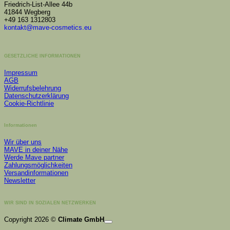
Friedrich-List-Allee 44b
41844 Wegberg
+49 163 1312803
kontakt@mave-cosmetics.eu
GESETZLICHE INFORMATIONEN
Impressum
AGB
Widerrufsbelehrung
Datenschutzerklärung
Cookie-Richtlinie
Informationen
Wir über uns
MAVE in deiner Nähe
Werde Mave partner
Zahlungsmöglichkeiten
Versandinformationen
Newsletter
WIR SIND IN SOZIALEN NETZWERKEN
K
Copyright 2026 ©
Climate GmbH
P