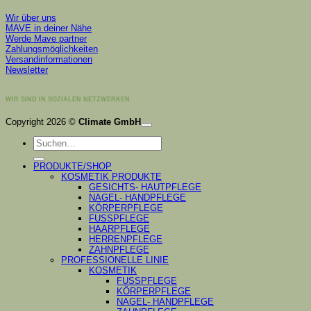
Wir über uns
MAVE in deiner Nähe
Werde Mave partner
Zahlungsmöglichkeiten
Versandinformationen
Newsletter
WIR SIND IN SOZIALEN NETZWERKEN
K
Copyright 2026 ©
Climate GmbH
P
Suchen
S
nach:
A
PRODUKTE/SHOP
KOSMETIK PRODUKTE
GESICHTS- HAUTPFLEGE
NAGEL- HANDPFLEGE
KÖRPERPFLEGE
FUSSPFLEGE
HAARPFLEGE
HERRENPFLEGE
ZAHNPFLEGE
PROFESSIONELLE LINIE
KOSMETIK
FUSSPFLEGE
KÖRPERPFLEGE
NAGEL- HANDPFLEGE