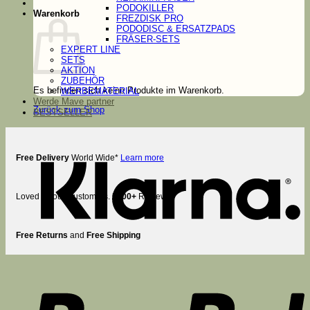
PODOKILLER
Warenkorb
FREZDISK PRO
PODODISC & ERSATZPADS
FRÄSER-SETS
EXPERT LINE
SETS
AKTION
ZUBEHÖR
Es befinden sich keine Produkte im Warenkorb.
WERBEMATERIAL
Werde Mave partner
Zurück zum Shop
BESTSELLER
K
Free Delivery
World Wide*
Learn more
Loved by our Customers.
5000+
Reviews
Free Returns
and
Free Shipping
P