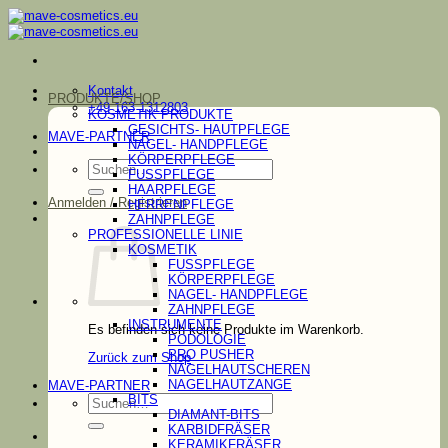
Zum
Inhalt
springen
Kontakt
PRODUKTE/SHOP
+49 163 1312803
KOSMETIK PRODUKTE
GESICHTS- HAUTPFLEGE
MAVE-PARTNER
NAGEL- HANDPFLEGE
KÖRPERPFLEGE
Suchen
FUSSPFLEGE
nach:
HAARPFLEGE
Anmelden / Registrieren
HERRENPFLEGE
ZAHNPFLEGE
PROFESSIONELLE LINIE
KOSMETIK
FUSSPFLEGE
KÖRPERPFLEGE
NAGEL- HANDPFLEGE
ZAHNPFLEGE
INSTRUMENTE
Es befinden sich keine Produkte im Warenkorb.
PODOLOGIE
PRO PUSHER
Zurück zum Shop
NAGELHAUTSCHEREN
NAGELHAUTZANGE
MAVE-PARTNER
Suchen
BITS
nach:
DIAMANT-BITS
KARBIDFRÄSER
KERAMIKFRÄSER