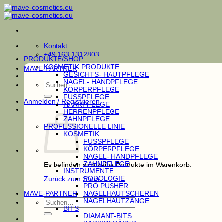
Zum
Inhalt
springen
Kontakt
+49 163 1312803
PRODUKTE/SHOP
KOSMETIK PRODUKTE
MAVE-PARTNER
GESICHTS- HAUTPFLEGE
NAGEL- HANDPFLEGE
Suchen
KÖRPERPFLEGE
nach:
FUSSPFLEGE
Anmelden / Registrieren
HAARPFLEGE
HERRENPFLEGE
ZAHNPFLEGE
PROFESSIONELLE LINIE
KOSMETIK
FUSSPFLEGE
KÖRPERPFLEGE
NAGEL- HANDPFLEGE
ZAHNPFLEGE
Es befinden sich keine Produkte im Warenkorb.
INSTRUMENTE
PODOLOGIE
Zurück zum Shop
PRO PUSHER
MAVE-PARTNER
NAGELHAUTSCHEREN
Suchen
NAGELHAUTZANGE
nach:
BITS
DIAMANT-BITS