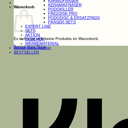
KARBIDFRÄSER
KERAMIKFRÄSER
Warenkorb
PODOKILLER
FREZDISK PRO
PODODISC & ERSATZPADS
FRÄSER-SETS
EXPERT LINE
SETS
AKTION
Es befinden sich keine Produkte im Warenkorb.
ZUBEHÖR
WERBEMATERIAL
Zurück zum Shop
Werde Mave partner
BESTSELLER