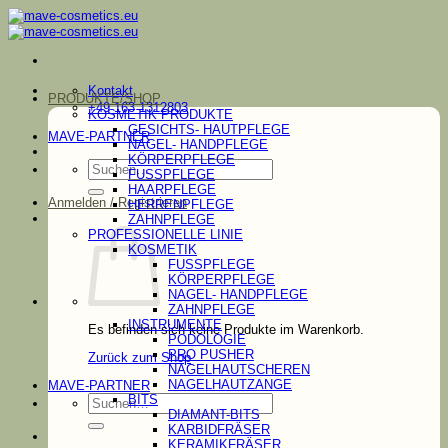
Zum
Inhalt
springen
Kontakt
PRODUKTE/SHOP
+49 163 1312803
KOSMETIK PRODUKTE
GESICHTS- HAUTPFLEGE
MAVE-PARTNER
NAGEL- HANDPFLEGE
KÖRPERPFLEGE
Suchen
FUSSPFLEGE
nach:
HAARPFLEGE
Anmelden / Registrieren
HERRENPFLEGE
ZAHNPFLEGE
PROFESSIONELLE LINIE
KOSMETIK
FUSSPFLEGE
KÖRPERPFLEGE
NAGEL- HANDPFLEGE
ZAHNPFLEGE
INSTRUMENTE
Es befinden sich keine Produkte im Warenkorb.
PODOLOGIE
PRO PUSHER
Zurück zum Shop
NAGELHAUTSCHEREN
NAGELHAUTZANGE
MAVE-PARTNER
Suchen
BITS
nach:
DIAMANT-BITS
KARBIDFRÄSER
KERAMIKFRÄSER