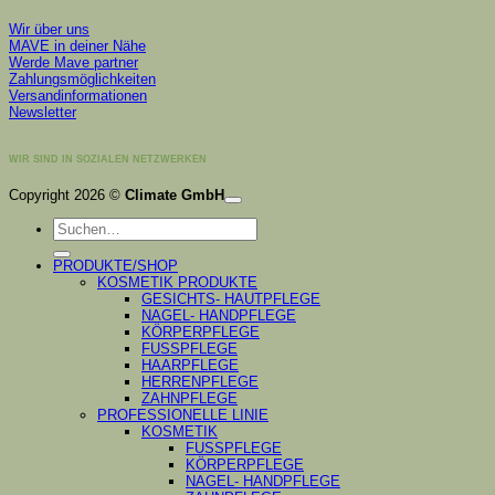
Wir über uns
MAVE in deiner Nähe
Werde Mave partner
Zahlungsmöglichkeiten
Versandinformationen
Newsletter
WIR SIND IN SOZIALEN NETZWERKEN
K
Copyright 2026 ©
Climate GmbH
P
Suchen
S
nach:
A
PRODUKTE/SHOP
KOSMETIK PRODUKTE
GESICHTS- HAUTPFLEGE
NAGEL- HANDPFLEGE
KÖRPERPFLEGE
FUSSPFLEGE
HAARPFLEGE
HERRENPFLEGE
ZAHNPFLEGE
PROFESSIONELLE LINIE
KOSMETIK
FUSSPFLEGE
KÖRPERPFLEGE
NAGEL- HANDPFLEGE