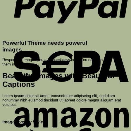
S
Powerful Theme needs powerul
images
Responsive Images you can insert anywhere. You can also
them into a slider.
Beautiful Images with Beautiful
Captions
Lorem ipsum dolor sit amet, consectetuer adipiscing elit, sed diam
A
nonummy nibh euismod tincidunt ut laoreet dolore magna aliquam erat
volutpat.
Image Overlay Styles