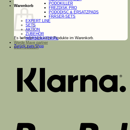
PODOKILLER
Warenkorb
FREZDISK PRO
PODODISC & ERSATZPADS
FRÄSER-SETS
EXPERT LINE
SETS
AKTION
ZUBEHÖR
Es befinden sich keine Produkte im Warenkorb.
WERBEMATERIAL
Werde Mave partner
Zurück zum Shop
BESTSELLER
K
P