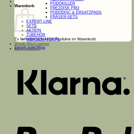
PODOKILLER
Warenkorb
FREZDISK PRO
PODODISC & ERSATZPADS
FRÄSER-SETS
EXPERT LINE
SETS
AKTION
ZUBEHÖR
Es befinden sich keine Produkte im Warenkorb.
WERBEMATERIAL
Werde Mave partner
Zurück zum Shop
BESTSELLER
K
P