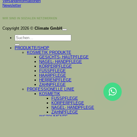
Versandinformationen
Newsletter
WIR SIND IN SOZIALEN NETZWERKEN
K
Copyright 2026 ©
Climate GmbH
P
Suchen
S
nach:
A
PRODUKTE/SHOP
KOSMETIK PRODUKTE
GESICHTS- HAUTPFLEGE
NAGEL- HANDPFLEGE
KÖRPERPFLEGE
FUSSPFLEGE
HAARPFLEGE
HERRENPFLEGE
ZAHNPFLEGE
PROFESSIONELLE LINIE
KOSMETIK
FUSSPFLEGE
KÖRPERPFLEGE
NAGEL- HANDPFLEGE
ZAHNPFLEGE
INSTRUMENTE
PODOLOGIE
PRO PUSHER
NAGELHAUTSCHEREN
NAGELHAUTZANGE