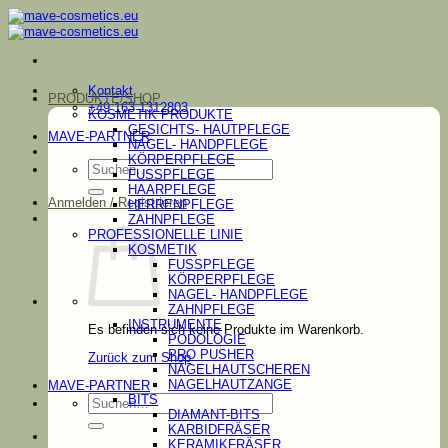
Zum
Inhalt
springen
Kontakt
PRODUKTE/SHOP
+49 163 1312803
KOSMETIK PRODUKTE
GESICHTS- HAUTPFLEGE
MAVE-PARTNER
NAGEL- HANDPFLEGE
KÖRPERPFLEGE
Suchen
FUSSPFLEGE
nach:
HAARPFLEGE
Anmelden / Registrieren
HERRENPFLEGE
ZAHNPFLEGE
PROFESSIONELLE LINIE
KOSMETIK
FUSSPFLEGE
KÖRPERPFLEGE
NAGEL- HANDPFLEGE
ZAHNPFLEGE
INSTRUMENTE
Es befinden sich keine Produkte im Warenkorb.
PODOLOGIE
PRO PUSHER
Zurück zum Shop
NAGELHAUTSCHEREN
NAGELHAUTZANGE
MAVE-PARTNER
Suchen
BITS
nach:
DIAMANT-BITS
KARBIDFRÄSER
KERAMIKFRÄSER