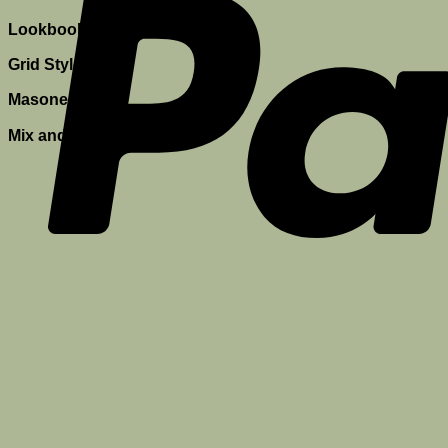
Lookbook style 2
Grid Style
Masonery Style
Mix and match styles