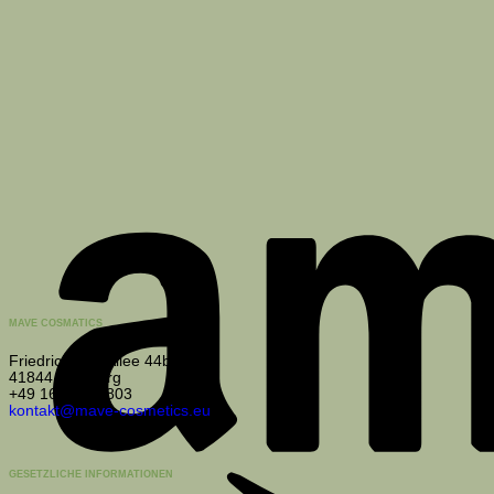
MAVE COSMATICS
Friedrich-List-Allee 44b
41844 Wegberg
+49 163 1312803
kontakt@mave-cosmetics.eu
GESETZLICHE INFORMATIONEN