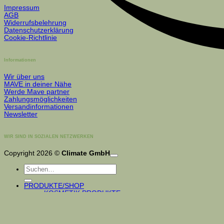
Impressum
AGB
Widerrufsbelehrung
Datenschutzerklärung
Cookie-Richtlinie
Informationen
Wir über uns
MAVE in deiner Nähe
Werde Mave partner
Zahlungsmöglichkeiten
Versandinformationen
Newsletter
WIR SIND IN SOZIALEN NETZWERKEN
Copyright 2026 ©
Climate GmbH
Suchen
nach:
PRODUKTE/SHOP
KOSMETIK PRODUKTE
GESICHTS- HAUTPFLEGE
NAGEL- HANDPFLEGE
KÖRPERPFLEGE
FUSSPFLEGE