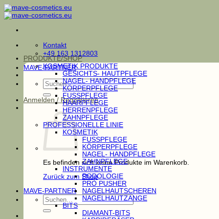
Zum
Inhalt
springen
Kontakt
+49 163 1312803
PRODUKTE/SHOP
KOSMETIK PRODUKTE
MAVE-PARTNER
GESICHTS- HAUTPFLEGE
NAGEL- HANDPFLEGE
Suchen
KÖRPERPFLEGE
nach:
FUSSPFLEGE
Anmelden / Registrieren
HAARPFLEGE
HERRENPFLEGE
ZAHNPFLEGE
PROFESSIONELLE LINIE
KOSMETIK
FUSSPFLEGE
KÖRPERPFLEGE
NAGEL- HANDPFLEGE
ZAHNPFLEGE
Es befinden sich keine Produkte im Warenkorb.
INSTRUMENTE
PODOLOGIE
Zurück zum Shop
PRO PUSHER
MAVE-PARTNER
NAGELHAUTSCHEREN
Suchen
NAGELHAUTZANGE
nach:
BITS
DIAMANT-BITS