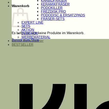
KARBIDFRÄSER
KERAMIKFRÄSER
Warenkorb
PODOKILLER
FREZDISK PRO
PODODISC & ERSATZPADS
FRÄSER-SETS
EXPERT LINE
SETS
AKTION
Es befinden sich keine Produkte im Warenkorb.
ZUBEHÖR
WERBEMATERIAL
Zurück zum Shop
Werde Mave partner
BESTSELLER