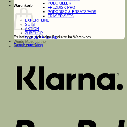
PODOKILLER
Warenkorb
FREZDISK PRO
PODODISC & ERSATZPADS
FRÄSER-SETS
EXPERT LINE
SETS
AKTION
ZUBEHÖR
Es befinden sich keine Produkte im Warenkorb.
WERBEMATERIAL
Werde Mave partner
Zurück zum Shop
BESTSELLER
K
P