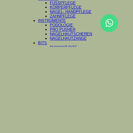
FUSSPFLEGE
KÖRPERPFLEGE
NAGEL- HANDPFLEGE
ZAHNPFLEGE
INSTRUMENTE
PODOLOGIE
PRO PUSHER
NAGELHAUTSCHEREN
NAGELHAUTZANGE
BITS
DIAMANT-BITS
KARBIDFRÄSER
KERAMIKFRÄSER
PODOKILLER
FREZDISK PRO
PODODISC & ERSATZPADS
FRÄSER-SETS
EXPERT LINE
SETS
AKTION
ZUBEHÖR
WERBEMATERIAL
Werde Mave partner
BESTSELLER
Anmelden / Registrieren
Newsletter
Anmelden