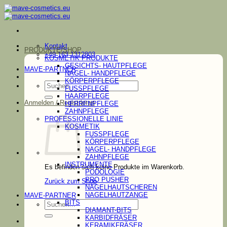
Zum
Inhalt
springen
Kontakt
PRODUKTE/SHOP
+49 163 1312803
KOSMETIK PRODUKTE
GESICHTS- HAUTPFLEGE
MAVE-PARTNER
NAGEL- HANDPFLEGE
KÖRPERPFLEGE
Suchen
FUSSPFLEGE
nach:
HAARPFLEGE
Anmelden / Registrieren
HERRENPFLEGE
ZAHNPFLEGE
PROFESSIONELLE LINIE
KOSMETIK
FUSSPFLEGE
KÖRPERPFLEGE
NAGEL- HANDPFLEGE
ZAHNPFLEGE
INSTRUMENTE
Es befinden sich keine Produkte im Warenkorb.
PODOLOGIE
PRO PUSHER
Zurück zum Shop
NAGELHAUTSCHEREN
NAGELHAUTZANGE
MAVE-PARTNER
Suchen
BITS
nach:
DIAMANT-BITS
KARBIDFRÄSER
KERAMIKFRÄSER