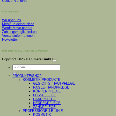
Cookie-Richtlinie
Informationen
Wir über uns
MAVE in deiner Nähe
Werde Mave partner
Zahlungsmöglichkeiten
Versandinformationen
Newsletter
WIR SIND IN SOZIALEN NETZWERKEN
K
Copyright 2026 ©
Climate GmbH
P
Suchen
S
nach:
A
PRODUKTE/SHOP
KOSMETIK PRODUKTE
GESICHTS- HAUTPFLEGE
NAGEL- HANDPFLEGE
KÖRPERPFLEGE
FUSSPFLEGE
HAARPFLEGE
HERRENPFLEGE
ZAHNPFLEGE
PROFESSIONELLE LINIE
KOSMETIK