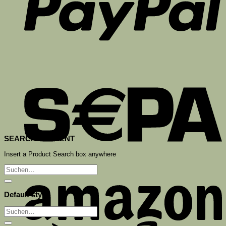
S
SEARCH ELEMENT
Insert a Product Search box anywhere
Suchen
A
nach:
Default style
Suchen
nach: