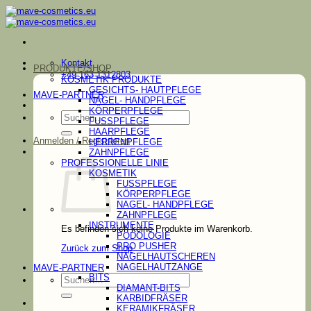
Zum
Inhalt
springen
Kontakt
PRODUKTE/SHOP
+49 163 1312803
KOSMETIK PRODUKTE
GESICHTS- HAUTPFLEGE
MAVE-PARTNER
NAGEL- HANDPFLEGE
KÖRPERPFLEGE
Suchen
FUSSPFLEGE
nach:
HAARPFLEGE
Anmelden / Registrieren
HERRENPFLEGE
ZAHNPFLEGE
PROFESSIONELLE LINIE
KOSMETIK
FUSSPFLEGE
KÖRPERPFLEGE
NAGEL- HANDPFLEGE
ZAHNPFLEGE
INSTRUMENTE
Es befinden sich keine Produkte im Warenkorb.
PODOLOGIE
PRO PUSHER
Zurück zum Shop
NAGELHAUTSCHEREN
NAGELHAUTZANGE
MAVE-PARTNER
Suchen
BITS
nach:
DIAMANT-BITS
KARBIDFRÄSER
KERAMIKFRÄSER