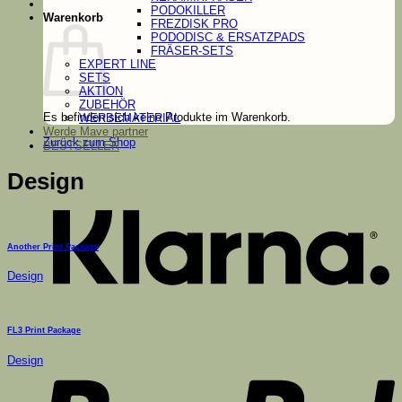
PODOKILLER
Warenkorb
FREZDISK PRO
PODODISC & ERSATZPADS
FRÄSER-SETS
EXPERT LINE
SETS
AKTION
ZUBEHÖR
Es befinden sich keine Produkte im Warenkorb.
WERBEMATERIAL
Werde Mave partner
Zurück zum Shop
BESTSELLER
K
Design
Another Print Package
Design
FL3 Print Package
P
Design