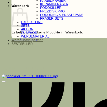
KARBIDFRÄSER
KERAMIKFRÄSER
Warenkorb
PODOKILLER
FREZDISK PRO
PODODISC & ERSATZPADS
FRÄSER-SETS
EXPERT LINE
SETS
AKTION
Es befinden sich keine Produkte im Warenkorb.
ZUBEHÖR
WERBEMATERIAL
Zurück zum Shop
Werde Mave partner
BESTSELLER
PODOKILLER FRÄSER