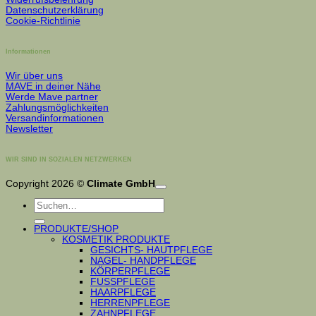
Datenschutzerklärung
Cookie-Richtlinie
Informationen
Wir über uns
MAVE in deiner Nähe
Werde Mave partner
Zahlungsmöglichkeiten
Versandinformationen
Newsletter
WIR SIND IN SOZIALEN NETZWERKEN
Copyright 2026 ©
Climate GmbH
Suchen
nach:
PRODUKTE/SHOP
KOSMETIK PRODUKTE
GESICHTS- HAUTPFLEGE
NAGEL- HANDPFLEGE
KÖRPERPFLEGE
FUSSPFLEGE
HAARPFLEGE
HERRENPFLEGE
ZAHNPFLEGE