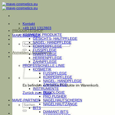
Zum
Inhalt
springen
Kontakt
+49 163 1312803
PRODUKTE/SHOP
KOSMETIK PRODUKTE
MAVE-PARTNER
GESICHTS- HAUTPFLEGE
NAGEL- HANDPFLEGE
Suchen
KÖRPERPFLEGE
nach:
FUSSPFLEGE
Anmelden / Registrieren
HAARPFLEGE
HERRENPFLEGE
ZAHNPFLEGE
PROFESSIONELLE LINIE
KOSMETIK
FUSSPFLEGE
KÖRPERPFLEGE
NAGEL- HANDPFLEGE
ZAHNPFLEGE
Es befinden sich keine Produkte im Warenkorb.
INSTRUMENTE
PODOLOGIE
Zurück zum Shop
PRO PUSHER
MAVE-PARTNER
NAGELHAUTSCHEREN
Suchen
NAGELHAUTZANGE
nach:
BITS
DIAMANT-BITS