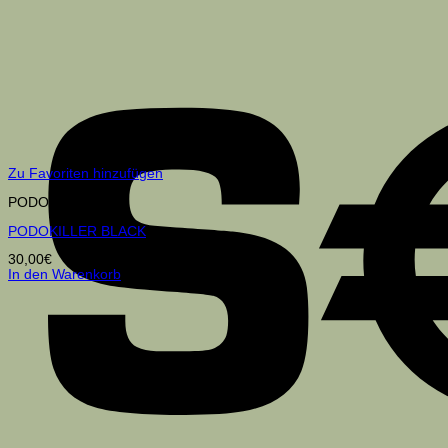
Zu Favoriten hinzufügen
PODOKILLER
PODOKILLER BLACK
30,00
€
In den Warenkorb