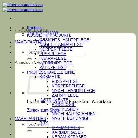
Zum
Inhalt
springen
Kontakt
PRODUKTE/SHOP
+49 163 1312803
KOSMETIK PRODUKTE
GESICHTS- HAUTPFLEGE
MAVE-PARTNER
NAGEL- HANDPFLEGE
KÖRPERPFLEGE
Suchen
FUSSPFLEGE
nach:
HAARPFLEGE
Anmelden / Registrieren
HERRENPFLEGE
ZAHNPFLEGE
PROFESSIONELLE LINIE
KOSMETIK
FUSSPFLEGE
KÖRPERPFLEGE
NAGEL- HANDPFLEGE
ZAHNPFLEGE
INSTRUMENTE
Es befinden sich keine Produkte im Warenkorb.
PODOLOGIE
PRO PUSHER
Zurück zum Shop
NAGELHAUTSCHEREN
NAGELHAUTZANGE
MAVE-PARTNER
Suchen
BITS
nach:
DIAMANT-BITS
KARBIDFRÄSER
KERAMIKFRÄSER