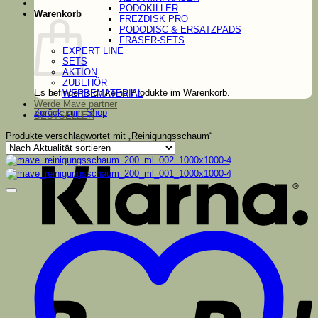
PODOKILLER
Warenkorb
FREZDISK PRO
PODODISC & ERSATZPADS
FRÄSER-SETS
EXPERT LINE
SETS
AKTION
ZUBEHÖR
Es befinden sich keine Produkte im Warenkorb.
WERBEMATERIAL
Werde Mave partner
Zurück zum Shop
BESTSELLER
K
Produkte verschlagwortet mit „Reinigungsschaum“
P