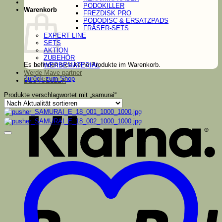
PODOKILLER
Warenkorb
FREZDISK PRO
PODODISC & ERSATZPADS
FRÄSER-SETS
EXPERT LINE
SETS
AKTION
ZUBEHÖR
Es befinden sich keine Produkte im Warenkorb.
WERBEMATERIAL
Werde Mave partner
Zurück zum Shop
BESTSELLER
K
Produkte verschlagwortet mit „samurai“
P