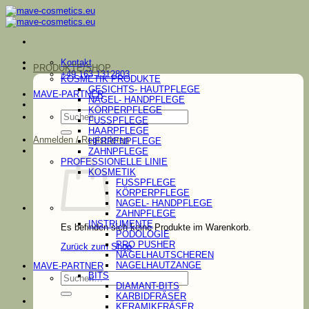
Zum
Inhalt
springen
Kontakt
PRODUKTE/SHOP
+49 163 1312803
KOSMETIK PRODUKTE
GESICHTS- HAUTPFLEGE
MAVE-PARTNER
NAGEL- HANDPFLEGE
KÖRPERPFLEGE
Suchen
FUSSPFLEGE
nach:
HAARPFLEGE
Anmelden / Registrieren
HERRENPFLEGE
ZAHNPFLEGE
PROFESSIONELLE LINIE
KOSMETIK
FUSSPFLEGE
KÖRPERPFLEGE
NAGEL- HANDPFLEGE
ZAHNPFLEGE
INSTRUMENTE
Es befinden sich keine Produkte im Warenkorb.
PODOLOGIE
PRO PUSHER
Zurück zum Shop
NAGELHAUTSCHEREN
NAGELHAUTZANGE
MAVE-PARTNER
Suchen
BITS
nach:
DIAMANT-BITS
KARBIDFRÄSER
KERAMIKFRÄSER