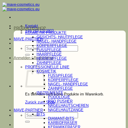
Zum
Inhalt
springen
Kontakt
PRODUKTE/SHOP
+49 163 1312803
KOSMETIK PRODUKTE
GESICHTS- HAUTPFLEGE
MAVE-PARTNER
NAGEL- HANDPFLEGE
KÖRPERPFLEGE
Suchen
FUSSPFLEGE
nach:
HAARPFLEGE
Anmelden / Registrieren
HERRENPFLEGE
ZAHNPFLEGE
PROFESSIONELLE LINIE
KOSMETIK
FUSSPFLEGE
KÖRPERPFLEGE
NAGEL- HANDPFLEGE
ZAHNPFLEGE
INSTRUMENTE
Es befinden sich keine Produkte im Warenkorb.
PODOLOGIE
PRO PUSHER
Zurück zum Shop
NAGELHAUTSCHEREN
NAGELHAUTZANGE
MAVE-PARTNER
Suchen
BITS
nach:
DIAMANT-BITS
KARBIDFRÄSER
KERAMIKFRÄSER