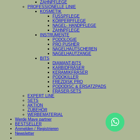
ZAHNPFLEGE
PROFESSIONELLE LINIE
KOSMETIK
FUSSPFLEGE
KÖRPERPFLEGE
NAGEL- HANDPFLEGE
ZAHNPFLEGE
INSTRUMENTE
PODOLOGIE
PRO PUSHER
NAGELHAUTSCHEREN
NAGELHAUTZANGE
BITS
DIAMANT-BITS
KARBIDFRÄSER
KERAMIKFRÄSER
PODOKILLER
FREZDISK PRO
PODODISC & ERSATZPADS
FRÄSER-SETS
EXPERT LINE
SETS
AKTION
ZUBEHÖR
WERBEMATERIAL
Werde Mave partner
BESTSELLER
Anmelden / Registrieren
Newsletter