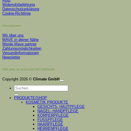
AGB
Widerrufsbelehrung
Datenschutzerklärung
Cookie-Richtlinie
Informationen
Wir über uns
MAVE in deiner Nähe
Werde Mave partner
Zahlungsmöglichkeiten
Versandinformationen
Newsletter
WIR SIND IN SOZIALEN NETZWERKEN
K
Copyright 2026 ©
Climate GmbH
P
Suchen
S
nach:
A
PRODUKTE/SHOP
KOSMETIK PRODUKTE
GESICHTS- HAUTPFLEGE
NAGEL- HANDPFLEGE
KÖRPERPFLEGE
FUSSPFLEGE
HAARPFLEGE
HERRENPFLEGE