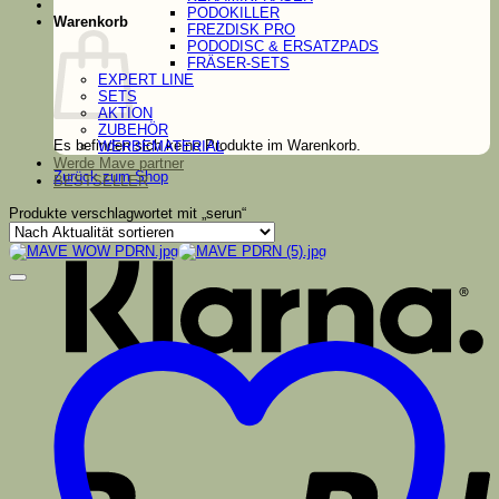
PODOKILLER
Warenkorb
FREZDISK PRO
PODODISC & ERSATZPADS
FRÄSER-SETS
EXPERT LINE
SETS
AKTION
ZUBEHÖR
Es befinden sich keine Produkte im Warenkorb.
WERBEMATERIAL
Werde Mave partner
Zurück zum Shop
BESTSELLER
K
Produkte verschlagwortet mit „serun“
P