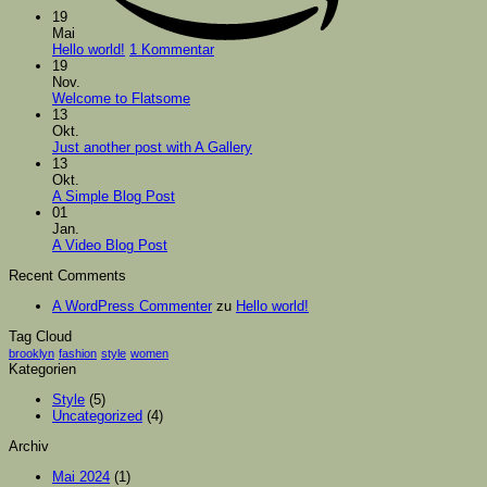
19
Mai
zu
Hello world!
1 Kommentar
Hello
19
world!
Nov.
Keine
Welcome to Flatsome
Kommentare
13
zu
Okt.
Welcome
Keine
Just another post with A Gallery
to
Kommentare
13
Flatsome
zu
Okt.
Just
Keine
A Simple Blog Post
another
Kommentare
01
zu
post
Jan.
A
with
Keine
A Video Blog Post
Simple
A
Kommentare
Recent Comments
zu
Blog
Gallery
A
Post
A WordPress Commenter
zu
Hello world!
Video
Blog
Tag Cloud
Post
brooklyn
fashion
style
women
Kategorien
Style
(5)
Uncategorized
(4)
Archiv
Mai 2024
(1)