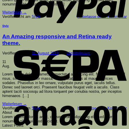
nonummy nibh euismod tincidunt […]
Weiterlesen
→
Veröffentlicht am
Style
Hinterlasse einen Kommentar
Style
An Amazing responsive and Retina ready
S
theme.
Veröffentlicht am
11. August 2013
von
climate4mave
11
Aug.
Lorem ipsum dolor sit amet, consectetur adipiscing elit. Nam sed eleifend
risus, sit amet porttitor massa. Ut vulputate felis at mauris ultrices
sodales. Phasellus in leo ornare, vulputate purus eget, iaculis tellus.
Donec sed laoreet orci. Praesent faucibus feugiat velit a iaculis. Class
aptent taciti sociosqu ad litora torquent per conubia nostra, per inceptos
himenaeos. […]
A
Weiterlesen
→
Veröffentlicht am
Style
Hinterlasse einen Kommentar
About
Lorem ipsum dolor sit amet, consectetuer adipiscing elit, sed diam
nonummy nibh euismod tincidunt.
Latest Posts