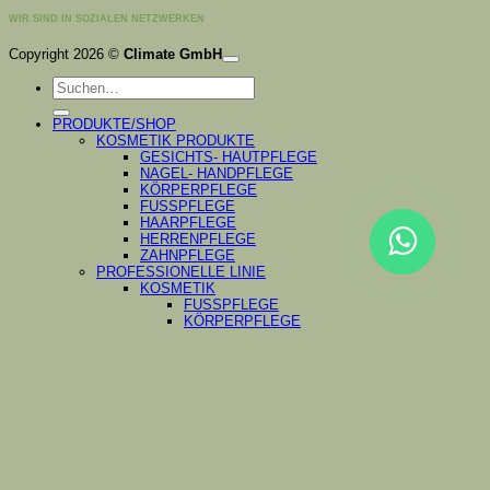
WIR SIND IN SOZIALEN NETZWERKEN
K
Copyright 2026 ©
Climate GmbH
P
Suchen
S
nach:
A
PRODUKTE/SHOP
KOSMETIK PRODUKTE
GESICHTS- HAUTPFLEGE
NAGEL- HANDPFLEGE
KÖRPERPFLEGE
FUSSPFLEGE
HAARPFLEGE
HERRENPFLEGE
ZAHNPFLEGE
PROFESSIONELLE LINIE
KOSMETIK
FUSSPFLEGE
KÖRPERPFLEGE
NAGEL- HANDPFLEGE
ZAHNPFLEGE
INSTRUMENTE
PODOLOGIE
PRO PUSHER
NAGELHAUTSCHEREN
NAGELHAUTZANGE
BITS
DIAMANT-BITS
KARBIDFRÄSER