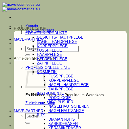
Zum
Inhalt
springen
Kontakt
PRODUKTE/SHOP
+49 163 1312803
KOSMETIK PRODUKTE
GESICHTS- HAUTPFLEGE
MAVE-PARTNER
NAGEL- HANDPFLEGE
KÖRPERPFLEGE
Suchen
FUSSPFLEGE
nach:
HAARPFLEGE
Anmelden / Registrieren
HERRENPFLEGE
ZAHNPFLEGE
PROFESSIONELLE LINIE
KOSMETIK
FUSSPFLEGE
KÖRPERPFLEGE
NAGEL- HANDPFLEGE
ZAHNPFLEGE
INSTRUMENTE
Es befinden sich keine Produkte im Warenkorb.
PODOLOGIE
PRO PUSHER
Zurück zum Shop
NAGELHAUTSCHEREN
NAGELHAUTZANGE
MAVE-PARTNER
Suchen
BITS
nach:
DIAMANT-BITS
KARBIDFRÄSER
KERAMIKFRÄSER