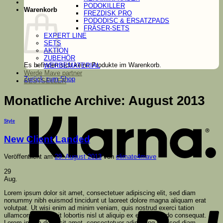
PODOKILLER
Warenkorb
FREZDISK PRO
PODODISC & ERSATZPADS
FRÄSER-SETS
EXPERT LINE
SETS
AKTION
ZUBEHÖR
Es befinden sich keine Produkte im Warenkorb.
WERBEMATERIAL
Werde Mave partner
Zurück zum Shop
BESTSELLER
K
Monatliche Archive:
August 2013
Style
New Client Landed
Veröffentlicht am
29. August 2013
von
climate4mave
29
Aug.
P
Lorem ipsum dolor sit amet, consectetuer adipiscing elit, sed diam
nonummy nibh euismod tincidunt ut laoreet dolore magna aliquam erat
volutpat. Ut wisi enim ad minim veniam, quis nostrud exerci tation
ullamcorper suscipit lobortis nisl ut aliquip ex ea commodo consequat.
Lorem ipsum dolor sit amet, consectetuer adipiscing elit, sed diam