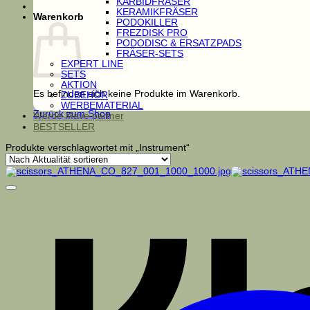
KARBIDFRÄSER
KERAMIKFRÄSER
Warenkorb
PODOKILLER
FREZDISK PRO
PODODISC & ERSATZPADS
FRÄSER-SETS
EXPERT LINE
SETS
AKTION
Es befinden sich keine Produkte im Warenkorb.
ZUBEHÖR
WERBEMATERIAL
Zurück zum Shop
Werde Mave partner
BESTSELLER
Produkte verschlagwortet mit „Instrument“