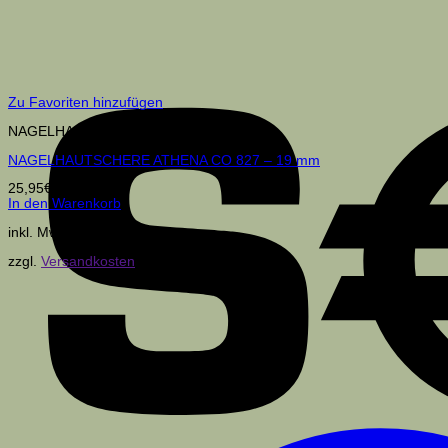
Zu Favoriten hinzufügen
NAGELHAUTSCHEREN
NAGELHAUTSCHERE ATHENA CO 827 – 19 mm
25,95
€
In den Warenkorb
inkl. MwSt.
zzgl.
Versandkosten