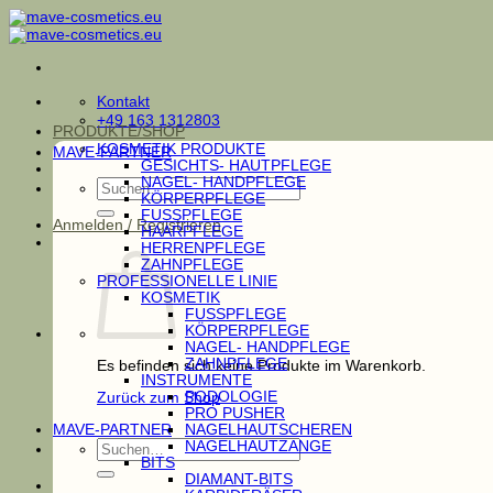
Zum
Inhalt
springen
Kontakt
+49 163 1312803
PRODUKTE/SHOP
KOSMETIK PRODUKTE
MAVE-PARTNER
GESICHTS- HAUTPFLEGE
NAGEL- HANDPFLEGE
Suchen
KÖRPERPFLEGE
nach:
FUSSPFLEGE
Anmelden / Registrieren
HAARPFLEGE
HERRENPFLEGE
ZAHNPFLEGE
PROFESSIONELLE LINIE
KOSMETIK
FUSSPFLEGE
KÖRPERPFLEGE
NAGEL- HANDPFLEGE
ZAHNPFLEGE
Es befinden sich keine Produkte im Warenkorb.
INSTRUMENTE
PODOLOGIE
Zurück zum Shop
PRO PUSHER
MAVE-PARTNER
NAGELHAUTSCHEREN
Suchen
NAGELHAUTZANGE
nach:
BITS
DIAMANT-BITS