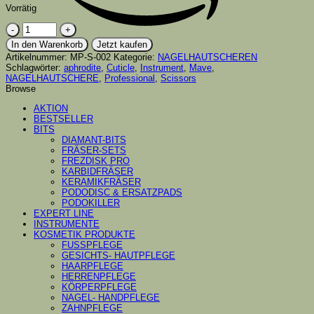
Vorrätig
NAGELHAUTSCHERE
APHRODITE
In den Warenkorb
Jetzt kaufen
CO
Artikelnummer:
MP-S-002
Kategorie:
NAGELHAUTSCHEREN
774
Schlagwörter:
aphrodite
,
Cuticle
,
Instrument
,
Mave
,
–
NAGELHAUTSCHERE
,
Professional
,
Scissors
20
Browse
mm
mit
AKTION
Hacken
BESTSELLER
Menge
BITS
DIAMANT-BITS
FRÄSER-SETS
FREZDISK PRO
KARBIDFRÄSER
KERAMIKFRÄSER
PODODISC & ERSATZPADS
PODOKILLER
EXPERT LINE
INSTRUMENTE
KOSMETIK PRODUKTE
FUSSPFLEGE
GESICHTS- HAUTPFLEGE
HAARPFLEGE
HERRENPFLEGE
KÖRPERPFLEGE
NAGEL- HANDPFLEGE
ZAHNPFLEGE