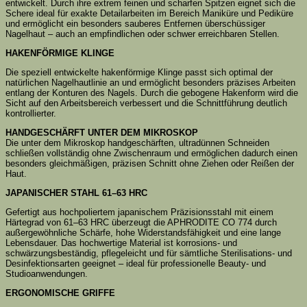
entwickelt. Durch ihre extrem feinen und scharfen Spitzen eignet sich die
Schere ideal für exakte Detailarbeiten im Bereich Maniküre und Pediküre
und ermöglicht ein besonders sauberes Entfernen überschüssiger
Nagelhaut – auch an empfindlichen oder schwer erreichbaren Stellen.
HAKENFÖRMIGE KLINGE
Die speziell entwickelte hakenförmige Klinge passt sich optimal der
natürlichen Nagelhautlinie an und ermöglicht besonders präzises Arbeiten
entlang der Konturen des Nagels. Durch die gebogene Hakenform wird die
Sicht auf den Arbeitsbereich verbessert und die Schnittführung deutlich
kontrollierter.
HANDGESCHÄRFT UNTER DEM MIKROSKOP
Die unter dem Mikroskop handgeschärften, ultradünnen Schneiden
schließen vollständig ohne Zwischenraum und ermöglichen dadurch einen
besonders gleichmäßigen, präzisen Schnitt ohne Ziehen oder Reißen der
Haut.
JAPANISCHER STAHL 61–63 HRC
Gefertigt aus hochpoliertem japanischem Präzisionsstahl mit einem
Härtegrad von 61–63 HRC überzeugt die APHRODITE CO 774 durch
außergewöhnliche Schärfe, hohe Widerstandsfähigkeit und eine lange
Lebensdauer. Das hochwertige Material ist korrosions- und
schwärzungsbeständig, pflegeleicht und für sämtliche Sterilisations- und
Desinfektionsarten geeignet – ideal für professionelle Beauty- und
Studioanwendungen.
ERGONOMISCHE GRIFFE