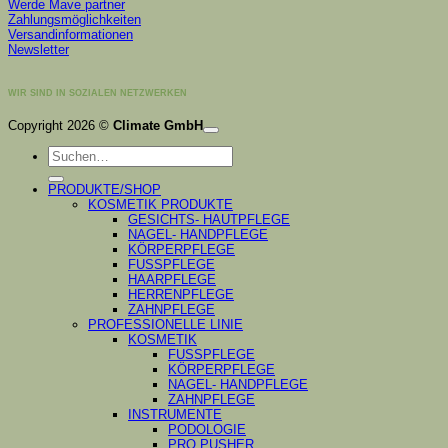
Werde Mave partner
Zahlungsmöglichkeiten
Versandinformationen
Newsletter
WIR SIND IN SOZIALEN NETZWERKEN
K
Copyright 2026 ©
Climate GmbH
P
Suchen
S
nach:
A
PRODUKTE/SHOP
KOSMETIK PRODUKTE
GESICHTS- HAUTPFLEGE
NAGEL- HANDPFLEGE
KÖRPERPFLEGE
FUSSPFLEGE
HAARPFLEGE
HERRENPFLEGE
ZAHNPFLEGE
PROFESSIONELLE LINIE
KOSMETIK
FUSSPFLEGE
KÖRPERPFLEGE
NAGEL- HANDPFLEGE
ZAHNPFLEGE
INSTRUMENTE
PODOLOGIE
PRO PUSHER