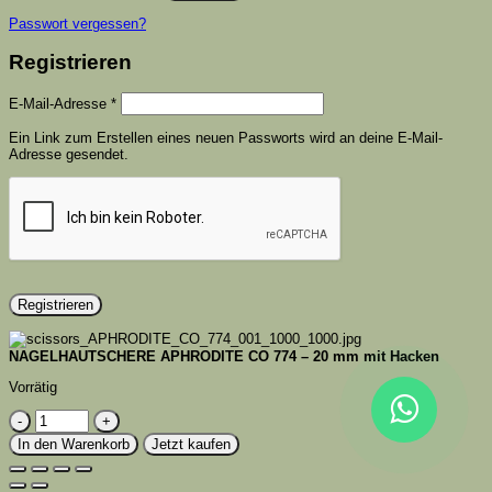
Passwort vergessen?
Registrieren
Erforderlich
E-Mail-Adresse
*
Ein Link zum Erstellen eines neuen Passworts wird an deine E-Mail-
Adresse gesendet.
Registrieren
NAGELHAUTSCHERE APHRODITE CO 774 – 20 mm mit Hacken
Vorrätig
NAGELHAUTSCHERE
APHRODITE
In den Warenkorb
Jetzt kaufen
CO
774
–