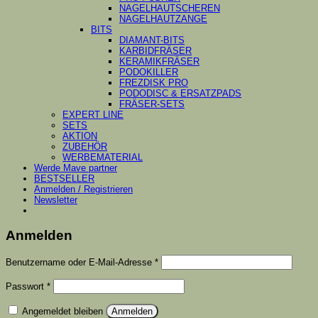
NAGELHAUTSCHEREN
NAGELHAUTZANGE
BITS
DIAMANT-BITS
KARBIDFRÄSER
KERAMIKFRÄSER
PODOKILLER
FREZDISK PRO
PODODISC & ERSATZPADS
FRÄSER-SETS
EXPERT LINE
SETS
AKTION
ZUBEHÖR
WERBEMATERIAL
Werde Mave partner
BESTSELLER
Anmelden / Registrieren
Newsletter
Anmelden
Erforderlich
Benutzername oder E-Mail-Adresse
*
Erforderlich
Passwort
*
Angemeldet bleiben
Anmelden