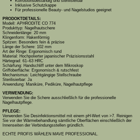
Korrosionsbeständig und sterilisierbar
Inklusive Schutzkappe
Für professionelle Beauty- und Nagelstudios geeignet
PRODOKTDETAILS:
Modell: APHRODITE CO 774
Produkttyp: Nagelhautschere
Schneidenlänge: 20 mm
Klingenform: Hakenförmig
Spitzen: Besonders fein & präzise
Länge der Schere: 102 mm
Art der Ringe: Ergonomisch rund
Material: Hochpolierter japanischer Präzisionsstahl
Härtegrad: 61–63 HRC
Schärfung: Handschliff unter dem Mikroskop
Griffoberfläche: Ergonomisch & rutschfest
Mechanismus: Leichtgängige Stellschraube
Sterilisierbar: Ja
Anwendung: Maniküre, Pediküre, Nagelhautpflege
VERWENDUNG:
Verwenden Sie die Schere ausschließlich für die professionelle
Nagelhautpflege.
PFLEGE:
Verwenden Sie Desinfektionsmittel mit einem pH-Wert von >7. Reinigen
Sie vor der Wärmebehandlung sämtliche Oberflächen einschließlich der
Innenseiten der Verbindungsstellen gründlich.
ECHTE PROFIS WÄHLEN MAVE PROFESSIONAL.