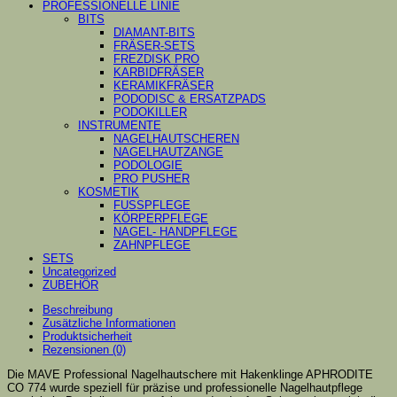
PROFESSIONELLE LINIE
BITS
DIAMANT-BITS
FRÄSER-SETS
FREZDISK PRO
KARBIDFRÄSER
KERAMIKFRÄSER
PODODISC & ERSATZPADS
PODOKILLER
INSTRUMENTE
NAGELHAUTSCHEREN
NAGELHAUTZANGE
PODOLOGIE
PRO PUSHER
KOSMETIK
FUSSPFLEGE
KÖRPERPFLEGE
NAGEL- HANDPFLEGE
ZAHNPFLEGE
SETS
Uncategorized
ZUBEHÖR
Beschreibung
Zusätzliche Informationen
Produktsicherheit
Rezensionen (0)
Die MAVE Professional Nagelhautschere mit Hakenklinge APHRODITE
CO 774 wurde speziell für präzise und professionelle Nagelhautpflege