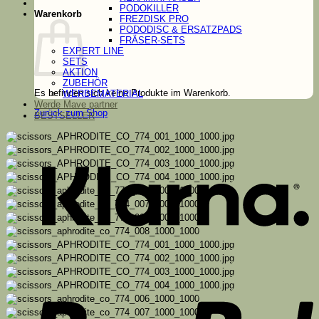
PODOKILLER
Warenkorb
FREZDISK PRO
PODODISC & ERSATZPADS
FRÄSER-SETS
EXPERT LINE
SETS
AKTION
ZUBEHÖR
Es befinden sich keine Produkte im Warenkorb.
WERBEMATERIAL
Werde Mave partner
Zurück zum Shop
BESTSELLER
K
P