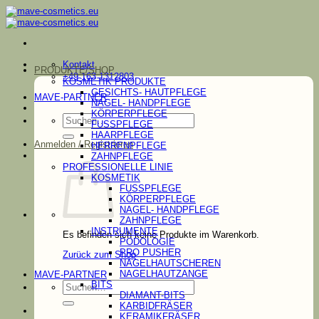
Zum
Inhalt
springen
Kontakt
PRODUKTE/SHOP
+49 163 1312803
KOSMETIK PRODUKTE
GESICHTS- HAUTPFLEGE
MAVE-PARTNER
NAGEL- HANDPFLEGE
KÖRPERPFLEGE
Suchen
FUSSPFLEGE
nach:
HAARPFLEGE
Anmelden / Registrieren
HERRENPFLEGE
ZAHNPFLEGE
PROFESSIONELLE LINIE
KOSMETIK
FUSSPFLEGE
KÖRPERPFLEGE
NAGEL- HANDPFLEGE
ZAHNPFLEGE
INSTRUMENTE
Es befinden sich keine Produkte im Warenkorb.
PODOLOGIE
PRO PUSHER
Zurück zum Shop
NAGELHAUTSCHEREN
NAGELHAUTZANGE
MAVE-PARTNER
Suchen
BITS
nach:
DIAMANT-BITS
KARBIDFRÄSER
KERAMIKFRÄSER