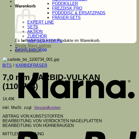
PODOKILLER
Warenkorb
FREZDISK PRO
PODODISC & ERSATZPADS
FRÄSER-SETS
EXPERT LINE
SETS
AKTION
ZUBEHÖR
Es befinden sich keine Produkte im Warenkorb.
WERBEMATERIAL
Werde Mave partner
Zurück zum Shop
BESTSELLER
K
BITS
/
KARBIDFRÄSER
7,0 mm KARBID-VULKAN
(1100734)
14,49
€
inkl. MwSt.
zzgl.
Versandkosten
ABTRAG VON KUNSTSTOFFEN
P
BEARBEITUNG VON VERDICKTEN NAGELPLATTEN
BEARBEITUNG VON HÜHNERAUGEN
MITTLERE KÖRNUNG