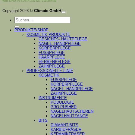
WIR SIND IN SOZIALEN NETZWERKEN
K
Copyright 2026 ©
Climate GmbH
P
Suchen
S
nach:
A
PRODUKTE/SHOP
KOSMETIK PRODUKTE
GESICHTS- HAUTPFLEGE
NAGEL- HANDPFLEGE
KÖRPERPFLEGE
FUSSPFLEGE
HAARPFLEGE
HERRENPFLEGE
ZAHNPFLEGE
PROFESSIONELLE LINIE
KOSMETIK
FUSSPFLEGE
KÖRPERPFLEGE
NAGEL- HANDPFLEGE
ZAHNPFLEGE
INSTRUMENTE
PODOLOGIE
PRO PUSHER
NAGELHAUTSCHEREN
NAGELHAUTZANGE
BITS
DIAMANT-BITS
KARBIDFRÄSER
KERAMIKFRÄSER