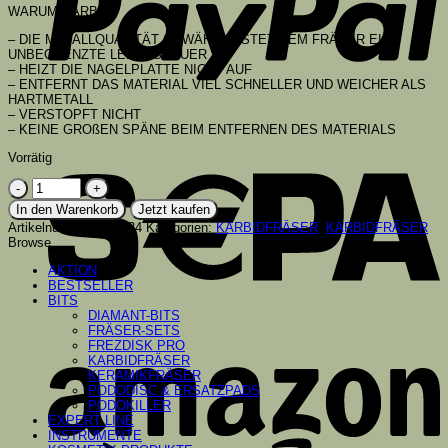
WARUM KARBID?
– DIE METALLQUALITÄT GEWÄHRLEISTET DEM FRÄSER EINE
UNBEGRENZTE LEBENSDAUER
– HEIZT DIE NAGELPLATTE NICHT AUF
– ENTFERNT DAS MATERIAL VIEL SCHNELLER UND WEICHER ALS
HARTMETALL
– VERSTOPFT NICHT
– KEINE GROßEN SPÄNE BEIM ENTFERNEN DES MATERIALS
S
Vorrätig
7,0
mm
In den Warenkorb
Jetzt kaufen
KARBID-
Artikelnummer:
500734
Kategorien:
KARBIDFRÄSER
,
KARBIDFRÄSER
VULKAN
Browse
(1100734)
Menge
AKTION
BESTSELLER
BITS
DIAMANT-BITS
FRÄSER-SETS
A
FREZDISK PRO
KARBIDFRÄSER
KERAMIKFRÄSER
PODODISC & ERSATZPADS
PODOKILLER
EXPERT LINE
INSTRUMENTE