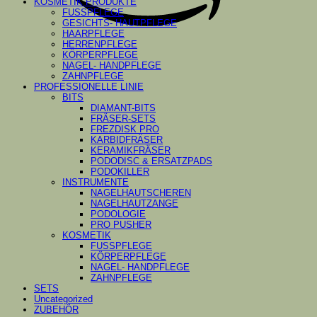
KOSMETIK PRODUKTE
FUSSPFLEGE
GESICHTS- HAUTPFLEGE
HAARPFLEGE
HERRENPFLEGE
KÖRPERPFLEGE
NAGEL- HANDPFLEGE
ZAHNPFLEGE
PROFESSIONELLE LINIE
BITS
DIAMANT-BITS
FRÄSER-SETS
FREZDISK PRO
KARBIDFRÄSER
KERAMIKFRÄSER
PODODISC & ERSATZPADS
PODOKILLER
INSTRUMENTE
NAGELHAUTSCHEREN
NAGELHAUTZANGE
PODOLOGIE
PRO PUSHER
KOSMETIK
FUSSPFLEGE
KÖRPERPFLEGE
NAGEL- HANDPFLEGE
ZAHNPFLEGE
SETS
Uncategorized
ZUBEHÖR