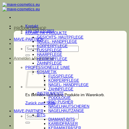
Zum
Inhalt
springen
Kontakt
PRODUKTE/SHOP
+49 163 1312803
KOSMETIK PRODUKTE
GESICHTS- HAUTPFLEGE
MAVE-PARTNER
NAGEL- HANDPFLEGE
KÖRPERPFLEGE
Suchen
FUSSPFLEGE
nach:
HAARPFLEGE
Anmelden / Registrieren
HERRENPFLEGE
ZAHNPFLEGE
PROFESSIONELLE LINIE
KOSMETIK
FUSSPFLEGE
KÖRPERPFLEGE
NAGEL- HANDPFLEGE
ZAHNPFLEGE
INSTRUMENTE
Es befinden sich keine Produkte im Warenkorb.
PODOLOGIE
PRO PUSHER
Zurück zum Shop
NAGELHAUTSCHEREN
NAGELHAUTZANGE
MAVE-PARTNER
Suchen
BITS
nach:
DIAMANT-BITS
KARBIDFRÄSER
KERAMIKFRÄSER