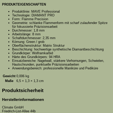
PRODUKTEIGENSCHAFTEN
Produktlinie: MAVE Professional
Technologie: DIAMANT PRO
Form: Flamme Precision
Geometrie: schlanke Flammenform mit scharf zulaufender Spitze
für fokussierte Präzisionsarbeit
Durchmesser: 1,8 mm
Arbeitslänge: 8 mm
Schaftdurchmesser: 2,35 mm
Körnung: Green / grob
Oberflächenstruktur: Matrix Struktur
Beschichtung: hochwertige synthetische Diamantbeschichtung
Grundkörper: Wolframkarbid
Härte des Grundkörpers: 94 HRA
Einsatzbereiche: Nagelwall, stärkere Verhornungen, Schwielen,
Hautschrunden, punktuelle Präzisionsarbeiten
Anwendungsbereich: professionelle Maniküre und Pediküre
Gewicht
0,006 kg
Maße
6,5 × 1,3 × 1,3 cm
Produktsicherheit
Herstellerinformationen
Climate GmbH
Friedrich-List-Allee 44b