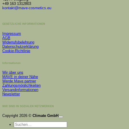
+49 163 1312803
kontakt@mave-cosmetics.eu
GESETZLICHE INFORMATIONEN
Impressum
AGB
Widerrufsbelehrung
Datenschutzerklärung
Cookie-Richtlinie
Informationen
Wir über uns
MAVE in deiner Nähe
Werde Mave partner
Zahlungsmöglichkeiten
Versandinformationen
Newsletter
WIR SIND IN SOZIALEN NETZWERKEN
K
Copyright 2026 ©
Climate GmbH
P
Suchen
S
nach:
A