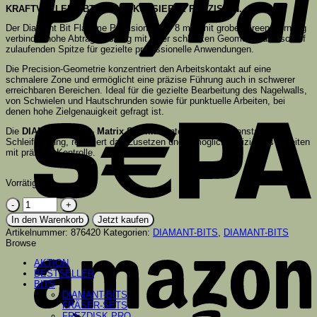
KRAFTVOLLER ABTRAG. FOKUSSIERTE PRÄZISION.
Der Diamant Bit Flamme Precision 1,8 × 8 mm mit grober Green-Körnung
verbindet hohe Abtragsleistung mit einer schlanken Geometrie und scharf
zulaufenden Spitze für gezielte professionelle Anwendungen.
Die Precision-Geometrie konzentriert den Arbeitskontakt auf eine
schmalere Zone und ermöglicht eine präzise Führung auch in schwerer
erreichbaren Bereichen. Ideal für die gezielte Bearbeitung des Nagelwalls,
S
von Schwielen und Hautschrunden sowie für punktuelle Arbeiten, bei
denen hohe Zielgenauigkeit gefragt ist.
Die
DIAMANT PRO – Matrix Struktur
unterstützt eine konstant hohe
Schleifleistung, reduziert das Zusetzen und ermöglicht effizientes Arbeiten
mit präziser Kontrolle.
Vorrätig
Diamant
Bit
In den Warenkorb
Jetzt kaufen
Flamme
Artikelnummer:
876420
Kategorien:
DIAMANT-BITS
,
DIAMANT-BITS
Precision
A
Browse
1,8
x
AKTION
8
BESTSELLER
mm
BITS
|
DIAMANT-BITS
Green
FRÄSER-SETS
(Grob)
FREZDISK PRO