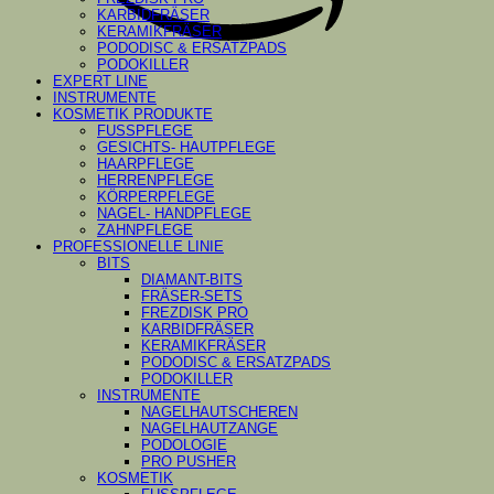
|
KARBIDFRÄSER
DIAMANT
KERAMIKFRÄSER
PRO
PODODISC & ERSATZPADS
–
PODOKILLER
Matrix
EXPERT LINE
Struktur
INSTRUMENTE
Menge
KOSMETIK PRODUKTE
FUSSPFLEGE
GESICHTS- HAUTPFLEGE
HAARPFLEGE
HERRENPFLEGE
KÖRPERPFLEGE
NAGEL- HANDPFLEGE
ZAHNPFLEGE
PROFESSIONELLE LINIE
BITS
DIAMANT-BITS
FRÄSER-SETS
FREZDISK PRO
KARBIDFRÄSER
KERAMIKFRÄSER
PODODISC & ERSATZPADS
PODOKILLER
INSTRUMENTE
NAGELHAUTSCHEREN
NAGELHAUTZANGE
PODOLOGIE
PRO PUSHER
KOSMETIK