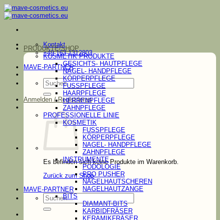
Zum
Inhalt
springen
Kontakt
PRODUKTE/SHOP
+49 163 1312803
KOSMETIK PRODUKTE
GESICHTS- HAUTPFLEGE
MAVE-PARTNER
NAGEL- HANDPFLEGE
KÖRPERPFLEGE
Suchen
FUSSPFLEGE
nach:
HAARPFLEGE
Anmelden / Registrieren
HERRENPFLEGE
ZAHNPFLEGE
PROFESSIONELLE LINIE
KOSMETIK
FUSSPFLEGE
KÖRPERPFLEGE
NAGEL- HANDPFLEGE
ZAHNPFLEGE
INSTRUMENTE
Es befinden sich keine Produkte im Warenkorb.
PODOLOGIE
PRO PUSHER
Zurück zum Shop
NAGELHAUTSCHEREN
NAGELHAUTZANGE
MAVE-PARTNER
Suchen
BITS
nach:
DIAMANT-BITS
KARBIDFRÄSER
KERAMIKFRÄSER