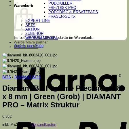
PODOKILLER
Warenkorb
FREZDISK PRO
PODODISC & ERSATZPADS
FRÄSER-SETS
EXPERT LINE
SETS
AKTION
ZUBEHÖR
Es befinden sich keine Produkte im Warenkorb.
WERBEMATERIAL
Werde Mave partner
Zurück zum Shop
BESTSELLER
K
BITS
/
DIAMANT-BITS
Diamant Bit Flamme Precision 1,8
x 8 mm | Green (Grob) | DIAMANT
PRO – Matrix Struktur
P
6,95
€
inkl. MwSt.
zzgl.
Versandkosten