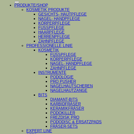
PRODUKTE/SHOP
KOSMETIK PRODUKTE
GESICHTS- HAUTPFLEGE
NAGEL- HANDPFLEGE
KÖRPERPFLEGE
FUSSPFLEGE
HAARPFLEGE
HERRENPFLEGE
ZAHNPFLEGE
PROFESSIONELLE LINIE
KOSMETIK
FUSSPFLEGE
KÖRPERPFLEGE
NAGEL- HANDPFLEGE
ZAHNPFLEGE
INSTRUMENTE
PODOLOGIE
PRO PUSHER
NAGELHAUTSCHEREN
NAGELHAUTZANGE
BITS
DIAMANT-BITS
KARBIDFRÄSER
KERAMIKFRÄSER
PODOKILLER
FREZDISK PRO
PODODISC & ERSATZPADS
FRÄSER-SETS
EXPERT LINE