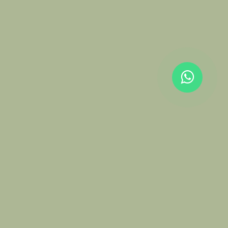
Klarna
PayPal
Sepa
Amazon