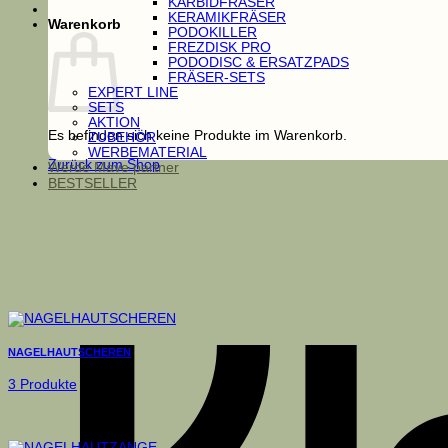
KARBIDFRÄSER
KERAMIKFRÄSER
Warenkorb
PODOKILLER
FREZDISK PRO
PODODISC & ERSATZPADS
FRÄSER-SETS
EXPERT LINE
SETS
AKTION
Es befinden sich keine Produkte im Warenkorb.
ZUBEHÖR
WERBEMATERIAL
Zurück zum Shop
Werde Mave partner
BESTSELLER
INSTRUMENT
NAGELHAUTSCHEREN
3 Produkte