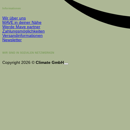
Informationen
Wir über uns
MAVE in deiner Nähe
Werde Mave partner
Zahlungsmöglichkeiten
Versandinformationen
Newsletter
WIR SIND IN SOZIALEN NETZWERKEN
Copyright 2026 ©
Climate GmbH
Suchen
nach:
PRODUKTE/SHOP
KOSMETIK PRODUKTE
GESICHTS- HAUTPFLEGE
NAGEL- HANDPFLEGE
KÖRPERPFLEGE
FUSSPFLEGE
HAARPFLEGE
HERRENPFLEGE
ZAHNPFLEGE
PROFESSIONELLE LINIE
KOSMETIK
FUSSPFLEGE