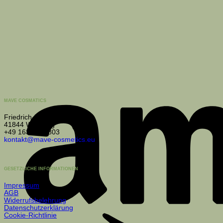
MAVE COSMATICS
Friedrich-List-Allee 44b
41844 Wegberg
+49 163 1312803
kontakt@mave-cosmetics.eu
GESETZLICHE INFORMATIONEN
Impressum
AGB
Widerrufsbelehrung
Datenschutzerklärung
Cookie-Richtlinie