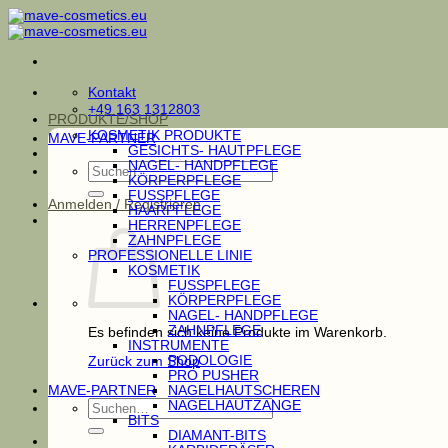
Zum
Inhalt
springen
Kontakt
+49 163 1312803
PRODUKTE/SHOP
KOSMETIK PRODUKTE
MAVE-PARTNER
GESICHTS- HAUTPFLEGE
NAGEL- HANDPFLEGE
Suchen
KÖRPERPFLEGE
nach:
FUSSPFLEGE
Anmelden / Registrieren
HAARPFLEGE
HERRENPFLEGE
ZAHNPFLEGE
PROFESSIONELLE LINIE
KOSMETIK
FUSSPFLEGE
KÖRPERPFLEGE
NAGEL- HANDPFLEGE
ZAHNPFLEGE
Es befinden sich keine Produkte im Warenkorb.
INSTRUMENTE
PODOLOGIE
Zurück zum Shop
PRO PUSHER
MAVE-PARTNER
NAGELHAUTSCHEREN
Suchen
NAGELHAUTZANGE
nach:
BITS
DIAMANT-BITS