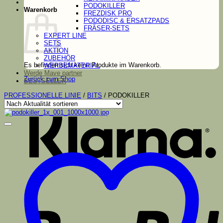
PODOKILLER
Warenkorb
FREZDISK PRO
PODODISC & ERSATZPADS
FRÄSER-SETS
EXPERT LINE
SETS
AKTION
ZUBEHÖR
Es befinden sich keine Produkte im Warenkorb.
WERBEMATERIAL
Werde Mave partner
Zurück zum Shop
BESTSELLER
K
PROFESSIONELLE LINIE
/
BITS
/
PODOKILLER
P