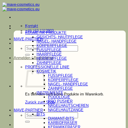
Zum
Inhalt
springen
Kontakt
PRODUKTE/SHOP
+49 163 1312803
KOSMETIK PRODUKTE
GESICHTS- HAUTPFLEGE
MAVE-PARTNER
NAGEL- HANDPFLEGE
KÖRPERPFLEGE
Suchen
FUSSPFLEGE
nach:
HAARPFLEGE
Anmelden / Registrieren
HERRENPFLEGE
ZAHNPFLEGE
PROFESSIONELLE LINIE
KOSMETIK
FUSSPFLEGE
KÖRPERPFLEGE
NAGEL- HANDPFLEGE
ZAHNPFLEGE
INSTRUMENTE
Es befinden sich keine Produkte im Warenkorb.
PODOLOGIE
PRO PUSHER
Zurück zum Shop
NAGELHAUTSCHEREN
NAGELHAUTZANGE
MAVE-PARTNER
Suchen
BITS
nach:
DIAMANT-BITS
KARBIDFRÄSER
KERAMIKFRÄSER